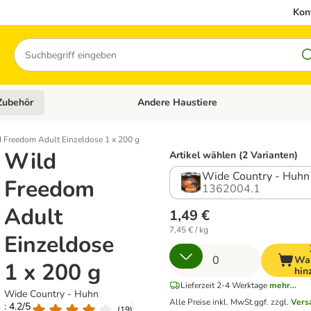
Kon
Suchen
Zubehör
Andere Haustiere
en: Hundefutter und Zubehör
Kategorie-Menü öffnen: Katzenfutter und 
 Freedom Adult Einzeldose 1 x 200 g
Wild
Artikel wählen (2 Varianten)
Wide Country - Huhn
Freedom
1362004.1
Adult
1,49 €
7,45 € / kg
Einzeldose
War
1 x 200 g
hin
Lieferzeit 2-4 Werktage
mehr...
Wide Country - Huhn
Alle Preise inkl. MwSt.
ggf. zzgl.
Vers
: 4.2/5
(
19
)