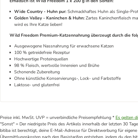
Erhältlich ist Wild Freedom 1 x 200 g in den Sorten:
Wide Country - Huhn pur:
Schmackhaftes Huhn als Single-Prote
Golden Valley - Kaninchen & Huhn:
Zartes Kaninchenfleisch ma
wird es Ihre Katze lieben!
Wild Freedom Premium-Katzennahrung überzeugt durch die folg
Ausgewogene Nassnahrung für erwachsene Katzen
100 % getreidefreie Rezeptur
Hochwertige Proteinquellen
98 % Fleisch, wertvolle Innereien und Brühe
Schonende Zubereitung
Ohne künstliche Konservierungs-, Lock- und Farbstoffe
Laktose- und glutenfrei
Preise inkl. MwSt. UVP = unverbindliche Preisempfehlung *
Es gelten d
"Sonst" = Der niedrigste Preis des Artikels innerhalb der letzten 30 Tage
bitiba ist berechtigt, deine E-Mail-Adresse für Direktwerbung für eige
Übermittlungskosten nach den Basistarifen entstehen, indem du den biti