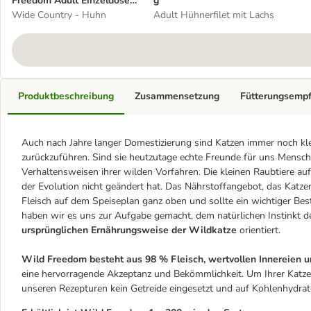
Freedom Adult Einzeldose
g
1 x 200 g
Wide Country - Huhn
Adult Hühnerfilet mit Lachs
Produktbeschreibung
Zusammensetzung
Fütterungsemp
Auch nach Jahre langer Domestizierung sind Katzen immer noch kle
zurückzuführen. Sind sie heutzutage echte Freunde für uns Mensche
Verhaltensweisen ihrer wilden Vorfahren. Die kleinen Raubtiere au
der Evolution nicht geändert hat. Das Nährstoffangebot, das Katzen
Fleisch auf dem Speiseplan ganz oben und sollte ein wichtiger Bes
haben wir es uns zur Aufgabe gemacht, dem natürlichen Instinkt der
ursprünglichen Ernährungsweise der Wildkatze
orientiert.
Wild Freedom besteht aus 98 % Fleisch, wertvollen Innereien u
eine hervorragende Akzeptanz und Bekömmlichkeit. Um Ihrer Katze e
unseren Rezepturen kein Getreide eingesetzt und auf Kohlenhydrate