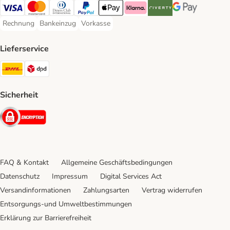
Visa Payment Method
Mastercard Payment Method
Diners Club Payment Method
PayPal Payment Method
Apple Pay Payment Method
Klarna Payment Method
Riverty Payment Method
Google Pay Paym
Rechnung
Bankeinzug
Vorkasse
Rechnung Payment Method
Bankeinzug Payment Method
Vorkasse Payment Method
Lieferservice
DHL Shipping Method
DPD Shipping Method
Sicherheit
Security
FAQ & Kontakt
Allgemeine Geschäftsbedingungen
Datenschutz
Impressum
Digital Services Act
Versandinformationen
Zahlungsarten
Vertrag widerrufen
Entsorgungs-und Umweltbestimmungen
Erklärung zur Barrierefreiheit