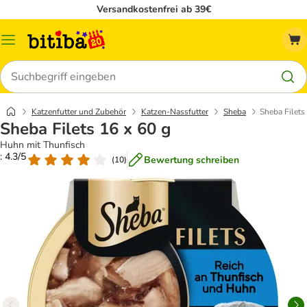
Versandkostenfrei ab 39€
Menü
Suchen
Katzenfutter und Zubehör
Katzen-Nassfutter
Sheba
Sheba Filets
Sheba Filets 16 x 60 g
Huhn mit Thunfisch
: 4.3/5
Bewertung schreiben
(
10
)