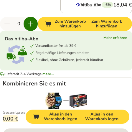
18,04 €
-6%
Zum Warenkorb
Zum Warenkorb
hinzufügen
hinzufügen
Mehr erfahren
Das bitiba-Abo
Versandkostenfrei ab 39 €
Regelmäßige Lieferungen erhalten
Flexibel, ohne Gebühren, jederzeit kündbar
Lieferzeit 2-4 Werktage
mehr...
Kombinieren Sie es mit
Gesamtpreis
Alles in den
Alles in den
0,00 €
Warenkorb legen
Warenkorb legen