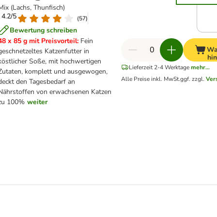
Mix (Lachs, Thunfisch)
: 4.2/5
(
57
)
Bewertung schreiben
48 x 85 g mit Preisvorteil:
Fein
Wa
geschnetzeltes Katzenfutter in
hi
köstlicher Soße, mit hochwertigen
Lieferzeit 2-4 Werktage
mehr...
Zutaten, komplett und ausgewogen,
Alle Preise inkl. MwSt.
ggf. zzgl.
Ver
deckt den Tagesbedarf an
Nährstoffen von erwachsenen Katzen
zu 100%
weiter