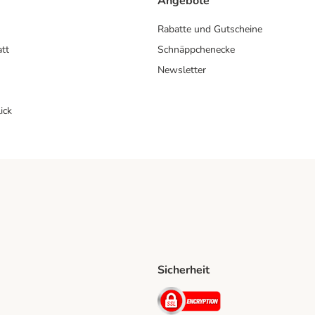
Angebote
Rabatte und Gutscheine
att
Schnäppchenecke
Newsletter
ick
Sicherheit
ping Method
D Shipping Method
Security