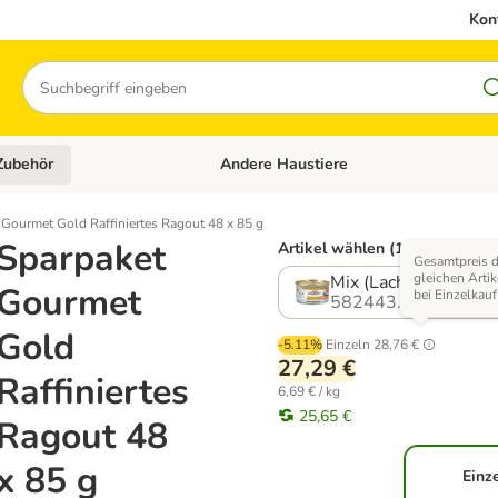
Kon
Suchen
Zubehör
Andere Haustiere
en: Hundefutter und Zubehör
Kategorie-Menü öffnen: Katzenfutter und 
 Gourmet Gold Raffiniertes Ragout 48 x 85 g
Sparpaket
Artikel wählen (12 Varianten)
Gesamtpreis d
gleichen Artik
Mix (Lachs, Thunfisc
Gourmet
bei Einzelkauf
582443.7
Gold
-5.11%
Einzeln
28,76 €
27,29 €
Raffiniertes
6,69 € / kg
25,65 €
Ragout 48
x 85 g
Einz