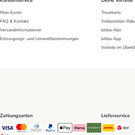
Kundenservice
Deine Vorteile
Mein Konto
Treuekarte
FAQ & Kontakt
Vielbesteller-Rab
Versandinformationen
bitiba-Abo
Entsorgungs- und Umweltbestimmungen
bitiba-App
Vorteile im Überbl
Zahlungsarten
Lieferservice
DHL Ship
DP
Visa Payment Method
Mastercard Payment Method
Diners Club Payment Method
PayPal Payment Method
Apple Pay Payment Method
Klarna Payment Method
Riverty Payment Method