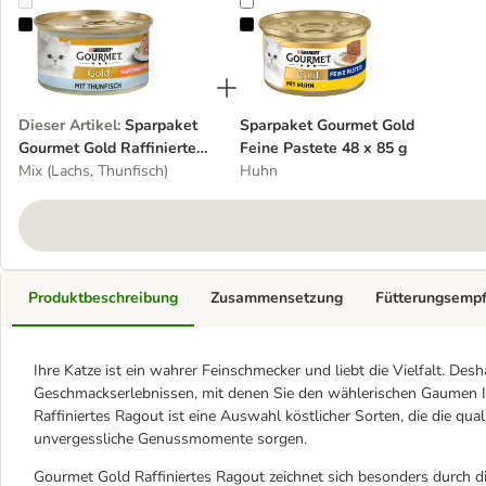
Sparpaket Gourmet Gold Raffiniertes Ragout 48 x 85 g
Sparpaket Gourmet Gold Feine Pas
Dieser Artikel
:
Sparpaket
Sparpaket Gourmet Gold
Gourmet Gold Raffiniertes
Feine Pastete 48 x 85 g
Ragout 48 x 85 g
Mix (Lachs, Thunfisch)
Huhn
Produktbeschreibung
Zusammensetzung
Fütterungsemp
Ihre Katze ist ein wahrer Feinschmecker und liebt die Vielfalt. De
Geschmackserlebnissen, mit denen Sie den wählerischen Gaumen
Raffiniertes Ragout ist eine Auswahl köstlicher Sorten, die die qu
unvergessliche Genussmomente sorgen.
Gourmet Gold Raffiniertes Ragout zeichnet sich besonders durch d