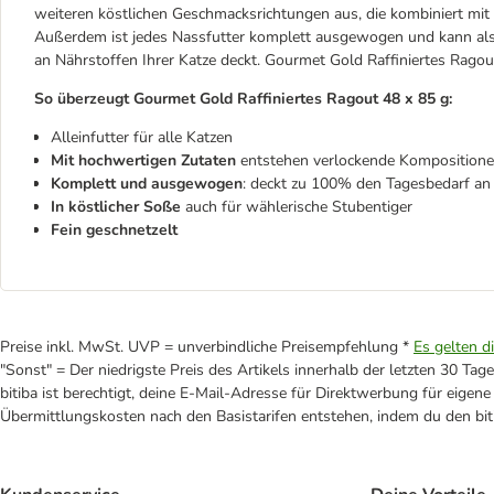
weiteren köstlichen Geschmacksrichtungen aus, die kombiniert mi
Außerdem ist jedes Nassfutter komplett ausgewogen und kann als 
an Nährstoffen Ihrer Katze deckt. Gourmet Gold Raffiniertes Ragou
So überzeugt Gourmet Gold Raffiniertes Ragout 48 x 85 g:
Alleinfutter für alle Katzen
Mit hochwertigen Zutaten
entstehen verlockende Kompositionen
Komplett und ausgewogen
: deckt zu 100% den Tagesbedarf an
In köstlicher Soße
auch für wählerische Stubentiger
Fein geschnetzelt
Preise inkl. MwSt. UVP = unverbindliche Preisempfehlung *
Es gelten d
"Sonst" = Der niedrigste Preis des Artikels innerhalb der letzten 30 Tage
bitiba ist berechtigt, deine E-Mail-Adresse für Direktwerbung für eige
Übermittlungskosten nach den Basistarifen entstehen, indem du den biti