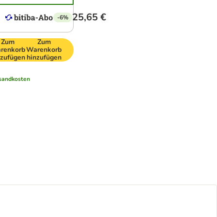
25,65 €
-6%
Zum
Zum
renkorb
Warenkorb
nzufügen
hinzufügen
sandkosten