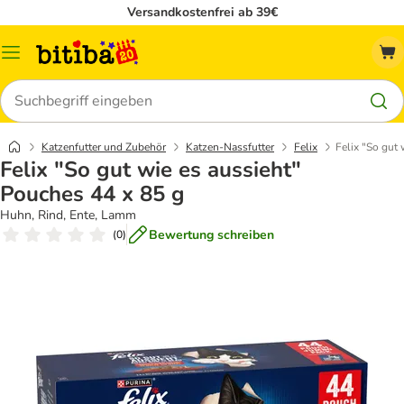
Versandkostenfrei ab 39€
Menü
Suchen
Katzenfutter und Zubehör
Katzen-Nassfutter
Felix
Felix "So gut
Felix "So gut wie es aussieht"
Pouches 44 x 85 g
Huhn, Rind, Ente, Lamm
Bewertung schreiben
(
0
)