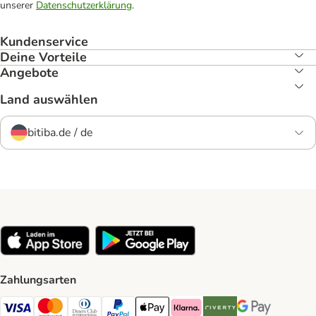
unserer
Datenschutzerklärung
.
Kundenservice
Deine Vorteile
Angebote
Land auswählen
bitiba.de / de
Zahlungsarten
Visa Payment Method
Mastercard Payment Method
Diners Club Payment Method
PayPal Payment Method
Apple Pay Payment Method
Klarna Payment Method
Riverty Payment Method
Google Pay Paym