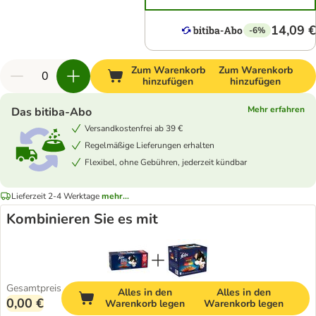
14,09 €
-6%
Zum Warenkorb
Zum Warenkorb
hinzufügen
hinzufügen
Mehr erfahren
Das bitiba-Abo
Versandkostenfrei ab 39 €
Regelmäßige Lieferungen erhalten
Flexibel, ohne Gebühren, jederzeit kündbar
Lieferzeit 2-4 Werktage
mehr...
Kombinieren Sie es mit
Gesamtpreis
Alles in den
Alles in den
0,00 €
Warenkorb legen
Warenkorb legen