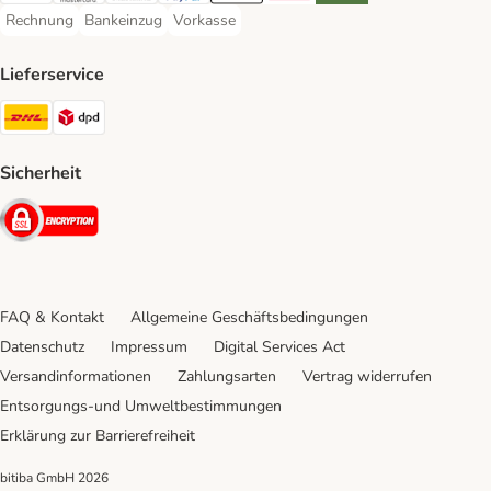
Rechnung
Bankeinzug
Vorkasse
Rechnung Payment Method
Bankeinzug Payment Method
Vorkasse Payment Method
Lieferservice
DHL Shipping Method
DPD Shipping Method
Sicherheit
Security
FAQ & Kontakt
Allgemeine Geschäftsbedingungen
Datenschutz
Impressum
Digital Services Act
Versandinformationen
Zahlungsarten
Vertrag widerrufen
Entsorgungs-und Umweltbestimmungen
Erklärung zur Barrierefreiheit
bitiba GmbH
2026