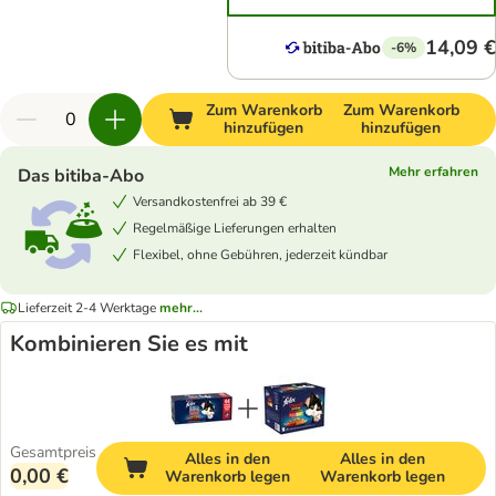
14,09 €
-6%
Zum Warenkorb
Zum Warenkorb
hinzufügen
hinzufügen
Mehr erfahren
Das bitiba-Abo
Versandkostenfrei ab 39 €
Regelmäßige Lieferungen erhalten
Flexibel, ohne Gebühren, jederzeit kündbar
Lieferzeit 2-4 Werktage
mehr...
Kombinieren Sie es mit
Gesamtpreis
Alles in den
Alles in den
0,00 €
Warenkorb legen
Warenkorb legen