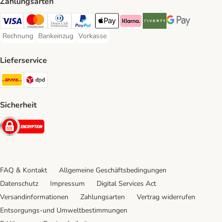
Zahlungsarten
Visa Payment Method
Mastercard Payment Method
Diners Club Payment Method
PayPal Payment Method
Apple Pay Payment Method
Klarna Payment Method
Riverty Payment Method
Google Pay Paym
Rechnung
Bankeinzug
Vorkasse
Rechnung Payment Method
Bankeinzug Payment Method
Vorkasse Payment Method
Lieferservice
DHL Shipping Method
DPD Shipping Method
Sicherheit
Security
FAQ & Kontakt
Allgemeine Geschäftsbedingungen
Datenschutz
Impressum
Digital Services Act
Versandinformationen
Zahlungsarten
Vertrag widerrufen
Entsorgungs-und Umweltbestimmungen