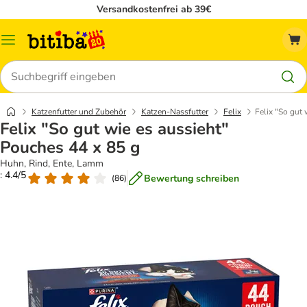
Versandkostenfrei ab 39€
Menü
Suchen
Katzenfutter und Zubehör
Katzen-Nassfutter
Felix
Felix "So gut
Felix "So gut wie es aussieht"
Pouches 44 x 85 g
Huhn, Rind, Ente, Lamm
: 4.4/5
Bewertung schreiben
(
86
)