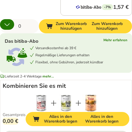
1,57 €
-7%
Zum Warenkorb
Zum Warenkorb
hinzufügen
hinzufügen
Mehr erfahren
Das bitiba-Abo
Versandkostenfrei ab 39 €
Regelmäßige Lieferungen erhalten
Flexibel, ohne Gebühren, jederzeit kündbar
Lieferzeit 2-4 Werktage
mehr...
Kombinieren Sie es mit
Gesamtpreis
Alles in den
Alles in den
0,00 €
Warenkorb legen
Warenkorb legen