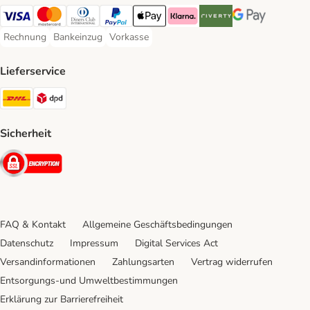
Visa Payment Method
Mastercard Payment Method
Diners Club Payment Method
PayPal Payment Method
Apple Pay Payment Method
Klarna Payment Method
Riverty Payment Method
Google Pay Paym
Rechnung
Bankeinzug
Vorkasse
Rechnung Payment Method
Bankeinzug Payment Method
Vorkasse Payment Method
Lieferservice
DHL Shipping Method
DPD Shipping Method
Sicherheit
Security
FAQ & Kontakt
Allgemeine Geschäftsbedingungen
Datenschutz
Impressum
Digital Services Act
Versandinformationen
Zahlungsarten
Vertrag widerrufen
Entsorgungs-und Umweltbestimmungen
Erklärung zur Barrierefreiheit