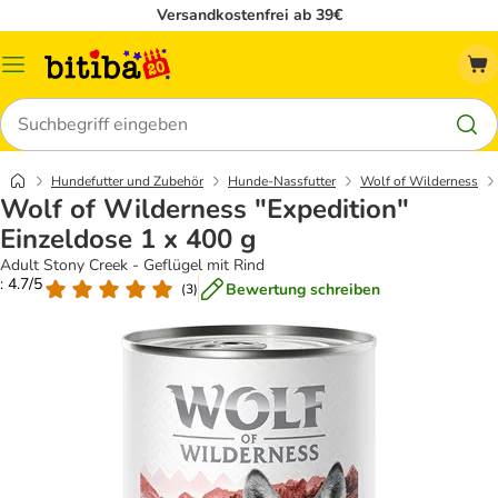
Versandkostenfrei ab 39€
Menü
Suchen
Hundefutter und Zubehör
Hunde-Nassfutter
Wolf of Wilderness
Wolf of Wilderness "Expedition"
Einzeldose 1 x 400 g
Adult Stony Creek - Geflügel mit Rind
: 4.7/5
Bewertung schreiben
(
3
)