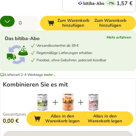
1,57 €
-7%
Zum Warenkorb
Zum Warenkorb
hinzufügen
hinzufügen
Mehr erfahren
Das bitiba-Abo
Versandkostenfrei ab 39 €
Regelmäßige Lieferungen erhalten
Flexibel, ohne Gebühren, jederzeit kündbar
Lieferzeit 2-4 Werktage
mehr...
Kombinieren Sie es mit
Gesamtpreis
Alles in den
Alles in den
0,00 €
Warenkorb legen
Warenkorb legen