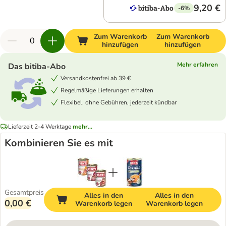
9,20 €
-6%
Zum Warenkorb
Zum Warenkorb
hinzufügen
hinzufügen
Mehr erfahren
Das bitiba-Abo
Versandkostenfrei ab 39 €
Regelmäßige Lieferungen erhalten
Flexibel, ohne Gebühren, jederzeit kündbar
Lieferzeit 2-4 Werktage
mehr...
Kombinieren Sie es mit
Gesamtpreis
Alles in den
Alles in den
0,00 €
Warenkorb legen
Warenkorb legen