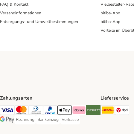
FAQ & Kontakt
Vielbesteller-Rab
Versandinformationen
bitiba-Abo
Entsorgungs- und Umweltbestimmungen
bitiba-App
Vorteile im Überbl
Zahlungsarten
Lieferservice
DHL Ship
DP
Visa Payment Method
Mastercard Payment Method
Diners Club Payment Method
PayPal Payment Method
Apple Pay Payment Method
Klarna Payment Method
Riverty Payment Method
Rechnung
Bankeinzug
Vorkasse
Rechnung Payment Method
Bankeinzug Payment Method
Vorkasse Payment Method
Google Pay Payment Method