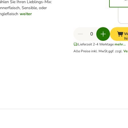
hlen Sie Ihren Lieblings-Mix:
nnerfleisch, Sensible, oder
nglefleisch
weiter
W
h
Lieferzeit 2-4 Werktage
mehr...
Alle Preise inkl. MwSt.
ggf. zzgl.
Ve