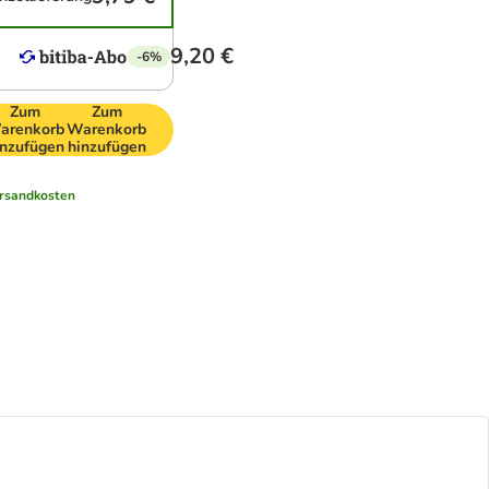
9,20 €
-6%
Zum
Zum
arenkorb
Warenkorb
inzufügen
hinzufügen
rsandkosten