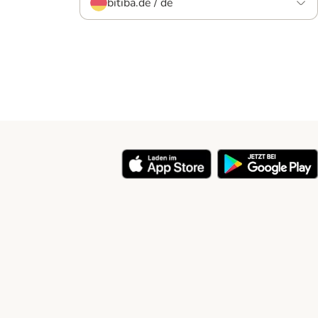
bitiba.de / de