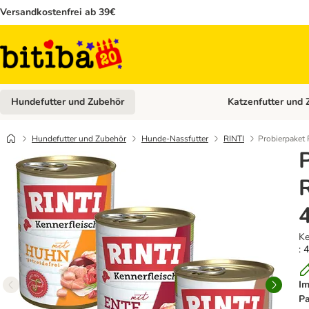
Versandkostenfrei ab 39€
Hundefutter und Zubehör
Katzenfutter und 
Kategorie-Menü öffn
Hundefutter und Zubehör
Hunde-Nassfutter
RINTI
Probierpaket 
Ke
: 
Im
Pa