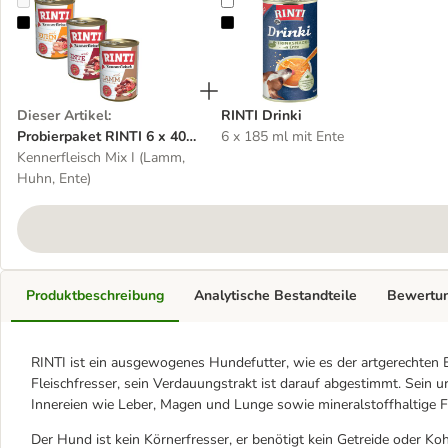
Probierpaket RINTI 6 x 400 g
RINTI Drinki
Dieser Artikel
:
RINTI Drinki
Probierpaket RINTI 6 x 400
6 x 185 ml mit Ente
g
Kennerfleisch Mix I (Lamm,
Huhn, Ente)
Produktbeschreibung
Analytische Bestandteile
Bewertu
RINTI ist ein ausgewogenes Hundefutter, wie es der artgerechten 
Fleischfresser, sein Verdauungstrakt ist darauf abgestimmt. Sein u
Innereien wie Leber, Magen und Lunge sowie mineralstoffhaltige Fl
Der Hund ist kein Körnerfresser, er benötigt kein Getreide oder Ko