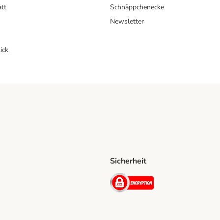
att
Schnäppchenecke
Newsletter
ick
Sicherheit
ping Method
D Shipping Method
Security