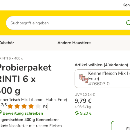
Kon
Suchen
Zubehör
Andere Haustiere
en: Hundefutter und Zubehör
Kategorie-Menü öffnen: Katzenfutter und 
RINTI 6 x 400 g
Probierpaket
Artikel wählen (4 Varianten)
Kennerfleisch Mix I
RINTI 6 x
Ente)
476603.0
400 g
UVP 10,14 €
nnerfleisch Mix I (Lamm, Huhn, Ente)
9,79 €
4.2/5
(
5
)
4,08 € / kg
Bewertung schreiben
9,20 €
 gemischten 400 g Kennenlern-
ket:
Nassfutter mit reinem Fleisch -
E