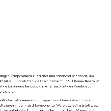
iedrigen Temperaturen zubereitet und schonend behandelt, um
ckt RINTI Hundefutter wie frisch gemacht. RINTI Kennerfleisch ist
ertige Ernährung benötigt - in einer einzigartigen Kombination
reichert.
esättigter Fettsäuren von Omega-3 und Omega-6 empfohlen.
tsäuren in der Fleischkomponente. Wertvolle Ballaststoffe, als
ützend auf die Verdauung aus, insbesondere bei größeren und