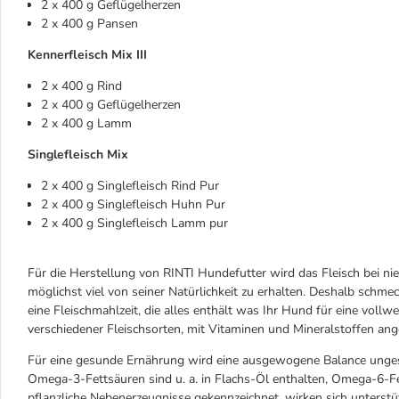
2 x 400 g Geflügelherzen
2 x 400 g Pansen
Kennerfleisch Mix III
2 x 400 g Rind
2 x 400 g Geflügelherzen
2 x 400 g Lamm
Singlefleisch Mix
2 x 400 g Singlefleisch Rind Pur
2 x 400 g Singlefleisch Huhn Pur
2 x 400 g Singlefleisch Lamm pur
Für die Herstellung von RINTI Hundefutter wird das Fleisch bei n
möglichst viel von seiner Natürlichkeit zu erhalten. Deshalb schme
eine Fleischmahlzeit, die alles enthält was Ihr Hund für eine vollw
verschiedener Fleischsorten, mit Vitaminen und Mineralstoffen ange
Für eine gesunde Ernährung wird eine ausgewogene Balance ung
Omega-3-Fettsäuren sind u. a. in Flachs-Öl enthalten, Omega-6-Fet
pflanzliche Nebenerzeugnisse gekennzeichnet, wirken sich unterst