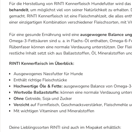
Für die Herstellung von RINTI Kennerfleisch Hundefutter wird das
behandelt
, um möglichst viel von seiner Natürlichkeit zu erhalten
gemacht. RINTI Kennerfleisch ist eine Fleischmahlzeit, die alles en
einer einzigartigen Kombination verschiedener Fleischsorten, mit V
Für eine gesunde Ernährung wird eine
ausgewogene Balance unge
Omega-3-Fettsäuren sind u. a. in Flachs-Öl enthalten, Omega-6-Fe
Rübenfaser können eine normale Verdauung unterstützen. Der Fleisc
restliche Inhalt setzt sich aus Ballaststoffen, Öl, Mineralstoffe
RINTI Kennerfleisch im Überblick:
Ausgewogenes Nassfutter für Hunde
Enthält richtige Fleischstücke
Hochwertige Öle & Fette:
ausgewogene Balance von Omega-3-
Wertvolle Ballaststoffe:
können eine normale Verdauung unter
Ohne
Getreide, Soja und Zucker
Verzicht
auf Formfleisch, Geschmacksverstärker, Fleischmehle u
Mit wichtigen Vitaminen und Mineralstoffen
Deine Lieblingssorten RINTI sind auch im Mixpaket erhältlich: