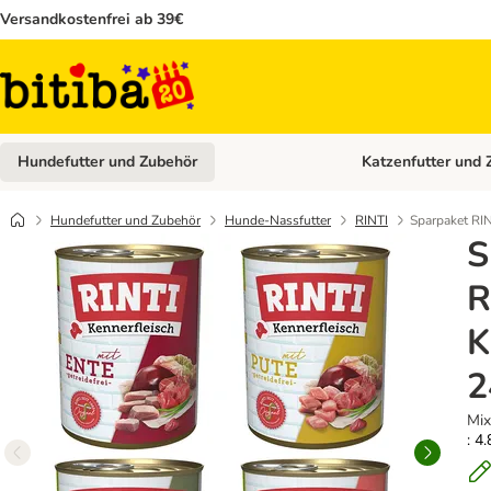
Versandkostenfrei ab 39€
Hundefutter und Zubehör
Katzenfutter und 
Kategorie-Menü öffn
Hundefutter und Zubehör
Hunde-Nassfutter
RINTI
Sparpaket RIN
S
R
K
2
Mix
: 4.