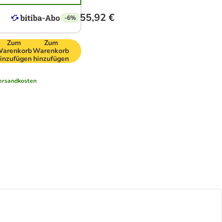
55,92 €
-6%
Zum
Zum
arenkorb
Warenkorb
inzufügen
hinzufügen
ersandkosten