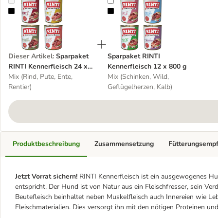
Sparpaket RINTI Kennerfleisch 24 x 800 g
Sparpaket RINTI Kennerfleisch 12
Dieser Artikel
:
Sparpaket
Sparpaket RINTI
RINTI Kennerfleisch 24 x
Kennerfleisch 12 x 800 g
800 g
Mix (Rind, Pute, Ente,
Mix (Schinken, Wild,
Rentier)
Geflügelherzen, Kalb)
Produktbeschreibung
Zusammensetzung
Fütterungsemp
Jetzt Vorrat sichern!
RINTI Kennerfleisch ist ein ausgewogenes Hu
entspricht. Der Hund ist von Natur aus ein Fleischfresser, sein Ve
Beutefleisch beinhaltet neben Muskelfleisch auch Innereien wie L
Fleischmaterialien. Dies versorgt ihn mit den nötigen Proteinen und 