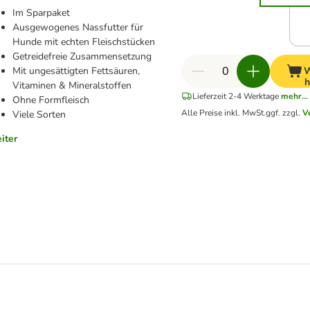
Im Sparpaket
Ausgewogenes Nassfutter für
Hunde mit echten Fleischstücken
Getreidefreie Zusammensetzung
Mit ungesättigten Fettsäuren,
W
h
Vitaminen & Mineralstoffen
Lieferzeit 2-4 Werktage
mehr...
Ohne Formfleisch
Alle Preise inkl. MwSt.
ggf. zzgl.
V
Viele Sorten
iter