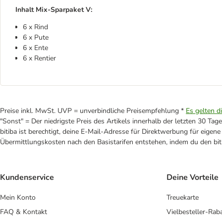
Inhalt Mix-Sparpaket V:
6 x Rind
6 x Pute
6 x Ente
6 x Rentier
Preise inkl. MwSt. UVP = unverbindliche Preisempfehlung *
Es gelten d
"Sonst" = Der niedrigste Preis des Artikels innerhalb der letzten 30 Tage
bitiba ist berechtigt, deine E-Mail-Adresse für Direktwerbung für eige
Übermittlungskosten nach den Basistarifen entstehen, indem du den biti
Kundenservice
Deine Vorteile
Mein Konto
Treuekarte
FAQ & Kontakt
Vielbesteller-Rab