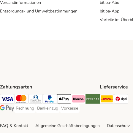
Versandinformationen
bitiba-Abo
Entsorgungs- und Umweltbestimmungen
bitiba-App
Vorteile im Überbl
Zahlungsarten
Lieferservice
DHL Ship
DP
Visa Payment Method
Mastercard Payment Method
Diners Club Payment Method
PayPal Payment Method
Apple Pay Payment Method
Klarna Payment Method
Riverty Payment Method
Rechnung
Bankeinzug
Vorkasse
Rechnung Payment Method
Bankeinzug Payment Method
Vorkasse Payment Method
Google Pay Payment Method
FAQ & Kontakt
Allgemeine Geschäftsbedingungen
Datenschutz