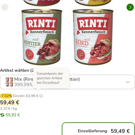
Artikel wählen (27 Varianten)
Gesamtpreis der
gleichen Artikel
Mix (Rind, Pute, Ente, Rentier)
bei Einzelkauf
395395.51
-7.02%
Einzeln
63,98 €
59,49 €
3,10 € / kg
55,92 €
59,49 €
Einzellieferung