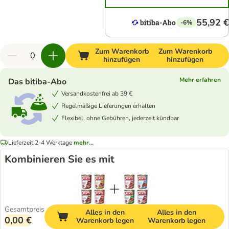
55,92 €
-6%
Zum Warenkorb
Zum Warenkorb
hinzufügen
hinzufügen
Mehr erfahren
Das bitiba-Abo
Versandkostenfrei ab 39 €
Regelmäßige Lieferungen erhalten
Flexibel, ohne Gebühren, jederzeit kündbar
Lieferzeit 2-4 Werktage
mehr...
Kombinieren Sie es mit
Gesamtpreis
Alles in den
Alles in den
0,00 €
Warenkorb legen
Warenkorb legen