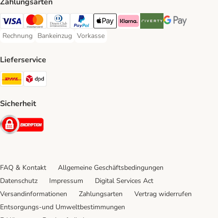
Zahlungsarten
Visa Payment Method
Mastercard Payment Method
Diners Club Payment Method
PayPal Payment Method
Apple Pay Payment Method
Klarna Payment Method
Riverty Payment Method
Google Pay Paym
Rechnung
Bankeinzug
Vorkasse
Rechnung Payment Method
Bankeinzug Payment Method
Vorkasse Payment Method
Lieferservice
DHL Shipping Method
DPD Shipping Method
Sicherheit
Security
FAQ & Kontakt
Allgemeine Geschäftsbedingungen
Datenschutz
Impressum
Digital Services Act
Versandinformationen
Zahlungsarten
Vertrag widerrufen
Entsorgungs-und Umweltbestimmungen