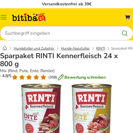
Versandkostenfrei ab 39€
Menü
Suchen
Hundefutter und Zubehör
Hunde-Nassfutter
RINTI
Sparpaket RIN
Sparpaket RINTI Kennerfleisch 24 x
800 g
Mix (Rind, Pute, Ente, Rentier)
: 4.8/5
Bewertung schreiben
(
358
)