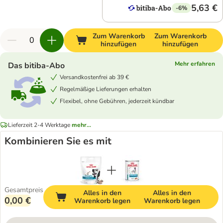
5,63 €
-6%
Zum Warenkorb
Zum Warenkorb
hinzufügen
hinzufügen
Mehr erfahren
Das bitiba-Abo
Versandkostenfrei ab 39 €
Regelmäßige Lieferungen erhalten
Flexibel, ohne Gebühren, jederzeit kündbar
Lieferzeit 2-4 Werktage
mehr...
Kombinieren Sie es mit
Gesamtpreis
Alles in den
Alles in den
0,00 €
Warenkorb legen
Warenkorb legen