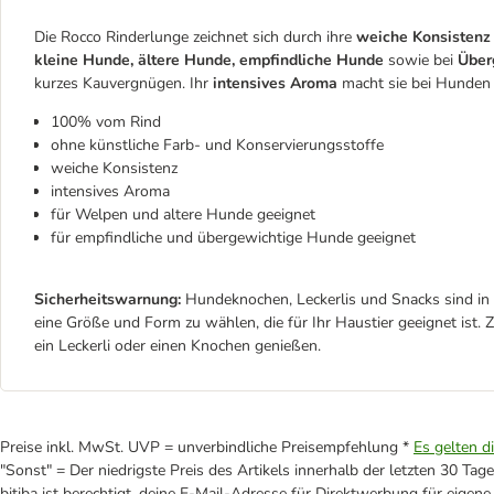
Die Rocco Rinderlunge zeichnet sich durch ihre
weiche Konsistenz
kleine Hunde, ältere Hunde, empfindliche Hunde
sowie bei
Über
kurzes Kauvergnügen. Ihr
intensives
Aroma
macht sie bei Hunden s
100% vom Rind
ohne künstliche Farb- und Konservierungsstoffe
weiche Konsistenz
intensives Aroma
für Welpen und altere Hunde geeignet
für empfindliche und übergewichtige Hunde geeignet
Sicherheitswarnung:
Hundeknochen, Leckerlis und Snacks sind in 
eine Größe und Form zu wählen, die für Ihr Haustier geeignet ist. Zu
ein Leckerli oder einen Knochen genießen.
Preise inkl. MwSt. UVP = unverbindliche Preisempfehlung *
Es gelten d
"Sonst" = Der niedrigste Preis des Artikels innerhalb der letzten 30 Tage
bitiba ist berechtigt, deine E-Mail-Adresse für Direktwerbung für eige