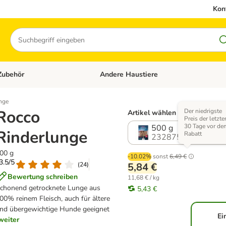
Kon
Suchen
Zubehör
Andere Haustiere
en: Hundefutter und Zubehör
Kategorie-Menü öffnen: Katzenfutter und 
nge
Rocco
Der niedrigste
Artikel wählen (2 Varianten)
Preis der letzte
30 Tage vor de
500 g
Rinderlunge
Rabatt
232875.0
00 g
-10.02%
sonst
6,49 €
 3.5/5
(
24
)
5,84 €
Bewertung schreiben
11,68 € / kg
chonend getrocknete Lunge aus
5,43 €
00% reinem Fleisch, auch für ältere
nd übergewichtige Hunde geeignet
Ei
weiter