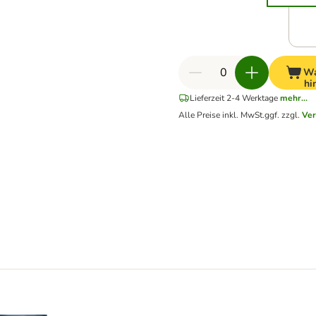
Wa
hi
Lieferzeit 2-4 Werktage
mehr...
Alle Preise inkl. MwSt.
ggf. zzgl.
Ver