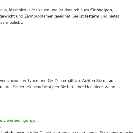
aus, lässt sich leicht kauen und ist dadurch auch für
Welpen
,
gewicht
und Zahnproblemen geeignet. Sie ist
fettarm
und bietet
ehr beliebt.
verschiedenen Typen und Größen erhältlich. Achten Sie darauf,
 ihrer Sicherheit beaufsichtigen Sie bitte Ihre Haustiere, wenn sie
ie Lieferbedingungen
.
ne ähnliche Waren oder Dienstleistungen zu verwenden. Du kannst dem jed