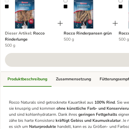
Rocco Rinderlunge
Rocco Rinderpansen grün
Roc
Dieser Artikel
:
Rocco
Rocco Rinderpansen grün
Rocco
Rinderlunge
500 g
500 g
500 g
Produktbeschreibung
Zusammensetzung
Fütterungsemp
Rocco Naturals sind getrocknete Kauartikel aus
100% Rind
. Sie w
sie knusprig und kommen
ohne künstliche Farb- und Konservieru
und sind kohlenhydratarm. Dank ihres
geringen Fettgehalts
eignen
zähe bis harte Konsistenz
kräftigt Gebiss und Kaumuskulatur
. Je
es sich um
Naturprodukte
handelt, kann es zu Größen- und Far