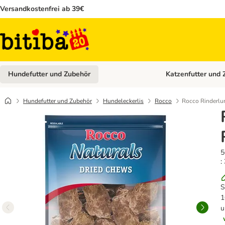
Versandkostenfrei ab 39€
Hundefutter und Zubehör
Katzenfutter und 
Kategorie-Menü öffn
Hundefutter und Zubehör
Hundeleckerlis
Rocco
Rocco Rinderlu
5
:
S
1
u