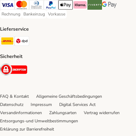
Visa Payment Method
Mastercard Payment Method
Diners Club Payment Method
PayPal Payment Method
Apple Pay Payment Method
Klarna Payment Method
Riverty Payment Method
Google Pay Paym
Rechnung
Bankeinzug
Vorkasse
Rechnung Payment Method
Bankeinzug Payment Method
Vorkasse Payment Method
Lieferservice
DHL Shipping Method
DPD Shipping Method
Sicherheit
Security
FAQ & Kontakt
Allgemeine Geschäftsbedingungen
Datenschutz
Impressum
Digital Services Act
Versandinformationen
Zahlungsarten
Vertrag widerrufen
Entsorgungs-und Umweltbestimmungen
Erklärung zur Barrierefreiheit