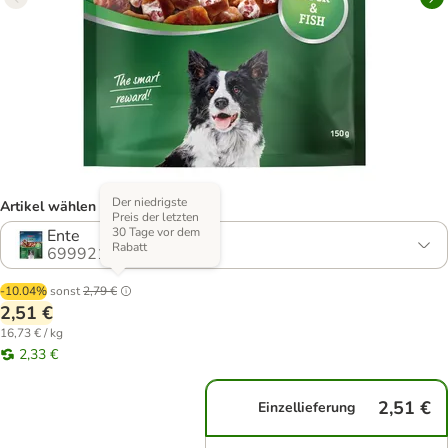
Der niedrigste
Artikel wählen (2 Varianten)
Preis der letzten
30 Tage vor dem
Ente
Rabatt
699921.2
-10.04%
sonst
2,79 €
2,51 €
16,73 € / kg
2,33 €
2,51 €
Einzellieferung