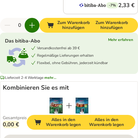
2,33 €
-7%
Zum Warenkorb
Zum Warenkorb
hinzufügen
hinzufügen
Mehr erfahren
Das bitiba-Abo
Versandkostenfrei ab 39 €
Regelmäßige Lieferungen erhalten
Flexibel, ohne Gebühren, jederzeit kündbar
Lieferzeit 2-4 Werktage
mehr...
Kombinieren Sie es mit
Gesamtpreis
Alles in den
Alles in den
0,00 €
Warenkorb legen
Warenkorb legen