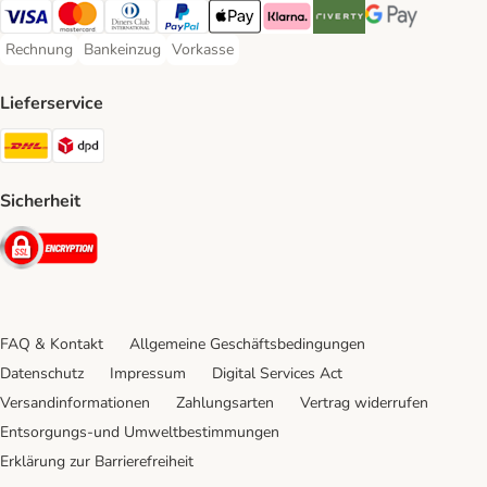
Visa Payment Method
Mastercard Payment Method
Diners Club Payment Method
PayPal Payment Method
Apple Pay Payment Method
Klarna Payment Method
Riverty Payment Method
Google Pay Paym
Rechnung
Bankeinzug
Vorkasse
Rechnung Payment Method
Bankeinzug Payment Method
Vorkasse Payment Method
Lieferservice
DHL Shipping Method
DPD Shipping Method
Sicherheit
Security
FAQ & Kontakt
Allgemeine Geschäftsbedingungen
Datenschutz
Impressum
Digital Services Act
Versandinformationen
Zahlungsarten
Vertrag widerrufen
Entsorgungs-und Umweltbestimmungen
Erklärung zur Barrierefreiheit