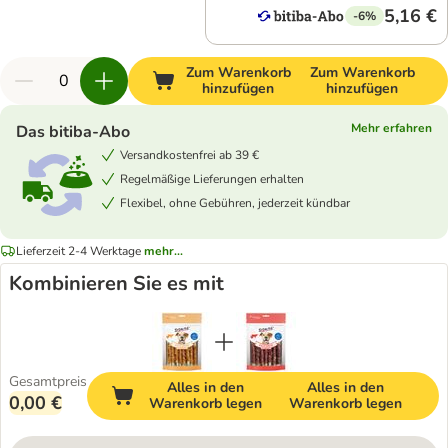
5,16 €
-6%
Zum Warenkorb
Zum Warenkorb
hinzufügen
hinzufügen
Mehr erfahren
Das bitiba-Abo
Versandkostenfrei ab 39 €
Regelmäßige Lieferungen erhalten
Flexibel, ohne Gebühren, jederzeit kündbar
Lieferzeit 2-4 Werktage
mehr...
Kombinieren Sie es mit
Gesamtpreis
Alles in den
Alles in den
0,00 €
Warenkorb legen
Warenkorb legen