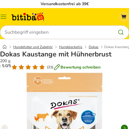
Versandkostenfrei ab 39€
Menü
Suchen
Hundefutter und Zubehör
Hundeleckerlis
Dokas
Dokas Kaustang
Dokas Kaustange mit Hühnerbrust
200 g
: 5.0/5
Bewertung schreiben
(
21
)