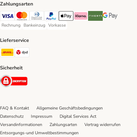
Zahlungsarten
Visa Payment Method
Mastercard Payment Method
Diners Club Payment Method
PayPal Payment Method
Apple Pay Payment Method
Klarna Payment Method
Riverty Payment Method
Google Pay Paym
Rechnung
Bankeinzug
Vorkasse
Rechnung Payment Method
Bankeinzug Payment Method
Vorkasse Payment Method
Lieferservice
DHL Shipping Method
DPD Shipping Method
Sicherheit
Security
FAQ & Kontakt
Allgemeine Geschäftsbedingungen
Datenschutz
Impressum
Digital Services Act
Versandinformationen
Zahlungsarten
Vertrag widerrufen
Entsorgungs-und Umweltbestimmungen