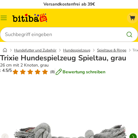
Versandkostenfrei ab 39€
Menü
Suchen
Hundefutter und Zubehör
Hundespielzeug
Spieltaue & Ringe
Tri
Trixie Hundespielzeug Spieltau, grau
26 cm mit 2 Knoten, grau
: 4.5/5
Bewertung schreiben
(
8
)