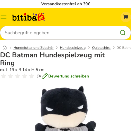
Versandkostenfrei ab 39€
Menü
Suchen
Hundefutter und Zubehör
Hundespielzeug
Quietschies
DC Batma
DC Batman Hundespielzeug mit
Ring
ca. L 19 x B 14 x H 5 cm
Bewertung schreiben
(
0
)