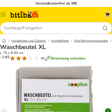
Versandkostenfrei ab 39€
Menü
Suchen
Hundefutter und Zubehör
Hundepflege
Alle Reinigungsprodukte
Waschbeutel XL
L 75 x B 80 cm
: 3.4/5
Bewertung schreiben
(
5
)