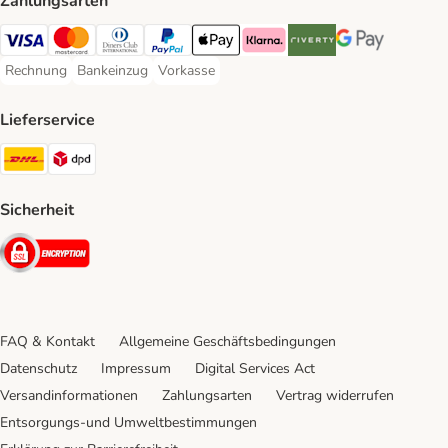
Zahlungsarten
Visa Payment Method
Mastercard Payment Method
Diners Club Payment Method
PayPal Payment Method
Apple Pay Payment Method
Klarna Payment Method
Riverty Payment Method
Google Pay Paym
Rechnung
Bankeinzug
Vorkasse
Rechnung Payment Method
Bankeinzug Payment Method
Vorkasse Payment Method
Lieferservice
DHL Shipping Method
DPD Shipping Method
Sicherheit
Security
FAQ & Kontakt
Allgemeine Geschäftsbedingungen
Datenschutz
Impressum
Digital Services Act
Versandinformationen
Zahlungsarten
Vertrag widerrufen
Entsorgungs-und Umweltbestimmungen