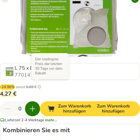
Der niedrigste
Preis der letzten
L 75 x B 80 cm
30 Tage vor dem
Rabatt
770147.0
-24.96%
sonst
5,69 €
4,27 €
Zum Warenkorb
Zum Warenkorb
hinzufügen
hinzufügen
Lieferzeit 2-4 Werktage
mehr...
Kombinieren Sie es mit