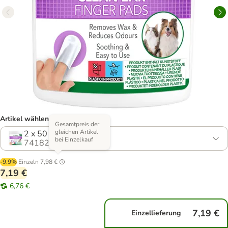
Artikel wählen (2 Varianten)
Gesamtpreis der
gleichen Artikel
2 x 50 Pads
bei Einzelkauf
741821.1
-9.9%
Einzeln
7,98 €
7,19 €
6,76 €
7,19 €
Einzellieferung