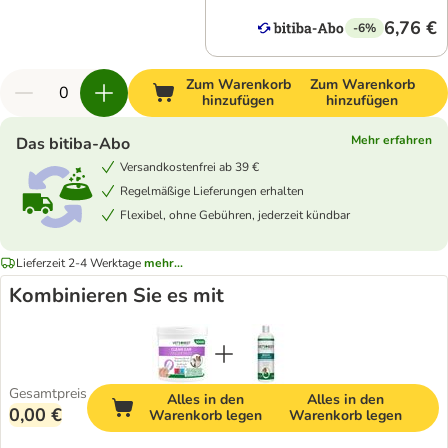
6,76 €
-6%
Zum Warenkorb
Zum Warenkorb
hinzufügen
hinzufügen
Mehr erfahren
Das bitiba-Abo
Versandkostenfrei ab 39 €
Regelmäßige Lieferungen erhalten
Flexibel, ohne Gebühren, jederzeit kündbar
Lieferzeit 2-4 Werktage
mehr...
Kombinieren Sie es mit
Gesamtpreis
Alles in den
Alles in den
0,00 €
Warenkorb legen
Warenkorb legen