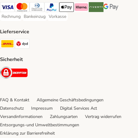
Visa Payment Method
Mastercard Payment Method
Diners Club Payment Method
PayPal Payment Method
Apple Pay Payment Method
Klarna Payment Method
Riverty Payment Method
Google Pay Paym
Rechnung
Bankeinzug
Vorkasse
Rechnung Payment Method
Bankeinzug Payment Method
Vorkasse Payment Method
Lieferservice
DHL Shipping Method
DPD Shipping Method
Sicherheit
Security
FAQ & Kontakt
Allgemeine Geschäftsbedingungen
Datenschutz
Impressum
Digital Services Act
Versandinformationen
Zahlungsarten
Vertrag widerrufen
Entsorgungs-und Umweltbestimmungen
Erklärung zur Barrierefreiheit