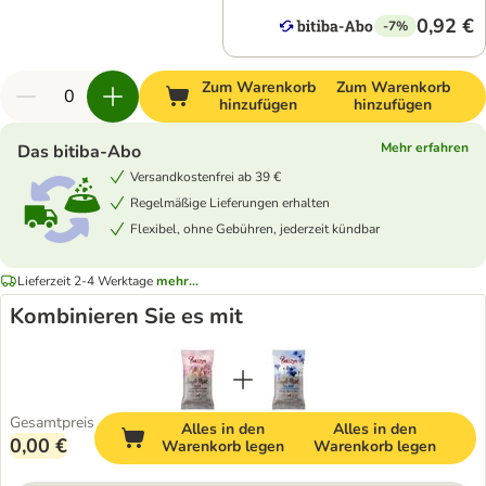
0,92 €
-7%
Zum Warenkorb
Zum Warenkorb
hinzufügen
hinzufügen
Mehr erfahren
Das bitiba-Abo
Versandkostenfrei ab 39 €
Regelmäßige Lieferungen erhalten
Flexibel, ohne Gebühren, jederzeit kündbar
Lieferzeit 2-4 Werktage
mehr...
Kombinieren Sie es mit
Gesamtpreis
Alles in den
Alles in den
0,00 €
Warenkorb legen
Warenkorb legen