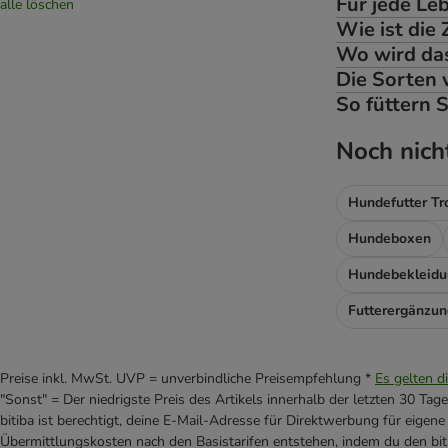
Für jede Le
Concept for Life
alle löschen
Wie ist die
Concept for Life Veterinary Diet
Wo wird das
Coya
Die Sorten 
CRAVE
So füttern S
Doggy Dog
Dog's Love
Noch nich
Dolina Noteci
Exclusion
Hundefutter T
Exclusion Mediterraneo
Farmina
Hundeboxen
FitActive
Hundebekleidu
Fitmin
Forza10
Frolic
Goood
GranataPet
Preise inkl. MwSt. UVP = unverbindliche Preisempfehlung *
Es gelten d
"Sonst" = Der niedrigste Preis des Artikels innerhalb der letzten 30 Tage
GRAU
bitiba ist berechtigt, deine E-Mail-Adresse für Direktwerbung für eige
Green Petfood
Übermittlungskosten nach den Basistarifen entstehen, indem du den biti