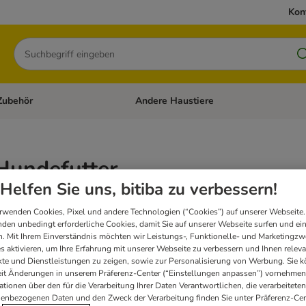
Kon
Suchen
Zubehör
Andere Haustiere
en: Hundefutter und Zubehör
Kategorie-Menü öffnen: Katzenfutter und 
Hundefutter
Helfen Sie uns, bitiba zu verbessern!
ist eine ausgewogene Hundenahrung. Das Trockenfutter enthält hochwertige, natürl
rwenden Cookies, Pixel und andere Technologien (“Cookies”) auf unserer Webseite.
sen in Zusammenarbeit mit Fachleuten aus Wissenschaft und Praxis entwickelt und
den unbedingt erforderliche Cookies, damit Sie auf unserer Webseite surfen und ei
. Mit Ihrem Einverständnis möchten wir Leistungs-, Funktionelle- und Marketingzw
s aktivieren, um Ihre Erfahrung mit unserer Webseite zu verbessern und Ihnen relev
rt
te und Dienstleistungen zu zeigen, sowie zur Personalisierung von Werbung. Sie 
eit Änderungen in unserem Präferenz-Center (“Einstellungen anpassen”) vornehmen
ationen über den für die Verarbeitung Ihrer Daten Verantwortlichen, die verarbeiteten
bnissen
enbezogenen Daten und den Zweck der Verarbeitung finden Sie unter Präferenz-Cen