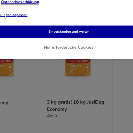
Datenschutzerklärung
llungen anpassen
3 kg gratis!
neu
Einverstanden und weiter
Nur erforderliche Cookies
3 kg gratis! 18 kg JosiDog
nomy
Economy
Adult