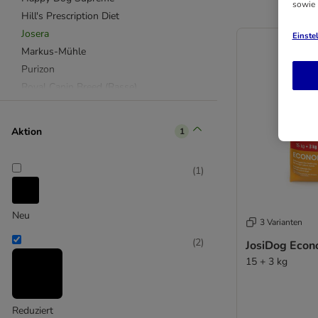
sowie
Hill's Prescription Diet
Josera
Einste
Markus-Mühle
Purizon
Royal Canin Breed (Rasse)
Royal Canin Size
Royal Canin Veterinary & Expert
Aktion
1
Wolf of Wilderness
(
1
)
4Vets
Advance
Advance Veterinary Diets
Neu
3 Varianten
Almo Nature
(
2
)
JosiDog Eco
alpha spirit
15 + 3 kg
animonda
animonda Integra
Applaws
Reduziert