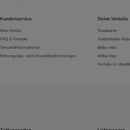
Greenwoods
Happy Dog Natur
Herrmann's
Kundenservice
Deine Vorteile
Hill's Science Plan
IAMS
Mein Konto
Treuekarte
James Wellbeloved
FAQ & Kontakt
Vielbesteller-Rab
JULIUS K-9
Versandinformationen
bitiba-Abo
Libra
Entsorgungs- und Umweltbestimmungen
bitiba-App
Lukullus Naturkost
Vorteile im Überbl
Lupo Natural/True Nature
Lupo Sensitiv
MAC's
Magnussons
Monge
My Friend
Natura Diet
Natural Greatness
Natural Trainer