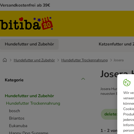
Versandkostenfrei ab 39€
Hundefutter und Zubehör
Katzenfutter und 
Kategorie-Menü öffn
Hundefutter und Zubehör
Hundefutter Trockennahrung
Josera
Josera 
Kategorie
Josera Hundefutter 
Wir ve
neuesten Erkenntnis
Hundefutter und Zubehör
verwen
Hundefutter Trockennahrung
können
Cookie
bosch
delete
:
Reduzie
Produk
Briantos
jederz
Inform
Eukanuba
1 - 2 von 2 Erge
person
Happy Dog Supreme