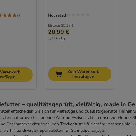
Not rated
(
6
)
Einzeln
25,19 €
20,99 €
1,17 € / kg
Zum Warenkorb
Warenkorb
hinzufügen
nzufügen
efutter – qualitätsgeprüft, vielfältig, made in 
utter entscheiden Sie sich für vielfältige und qualitätsgeprüfte Tierna
Zutaten auf umweltschonende Art und Weise statt. In unserem Hunde-Sh
ene Geschmacksrichtungen, von Trockenfutter für ernährungssensible H
d, bis hin zu diversen Sparpaketen für Schnäppchenjäger.