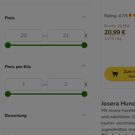
Arion
Arquivet
Barking Heads
Rating: 4.7/5
Preis
Belcando
Einzeln
25,19 €
Beneful
20,99 €
―
€
Bewi Dog
1,17 € / kg
Bon Menu
Bozita
Bozita Robur
Preis pro Kilo
Brekkies
Zum 
BugBell
hi
Burns
―
€
Butcher's
Calibra
Josera Hund
Carnilove
Mit Josera Hundef
Cavom
Bewertung
und natürlichen 
Cesar
kaufen: verschied
Chappi
zugeschnitten sin