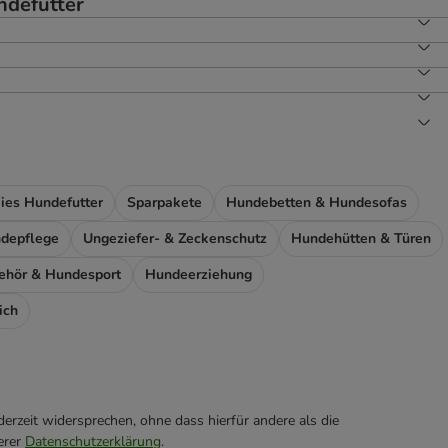
ndefutter
eies Hundefutter
Sparpakete
Hundebetten & Hundesofas
depflege
Ungeziefer- & Zeckenschutz
Hundehütten & Türen
ehör & Hundesport
Hundeerziehung
ich
erzeit widersprechen, ohne dass hierfür andere als die
erer
Datenschutzerklärung
.