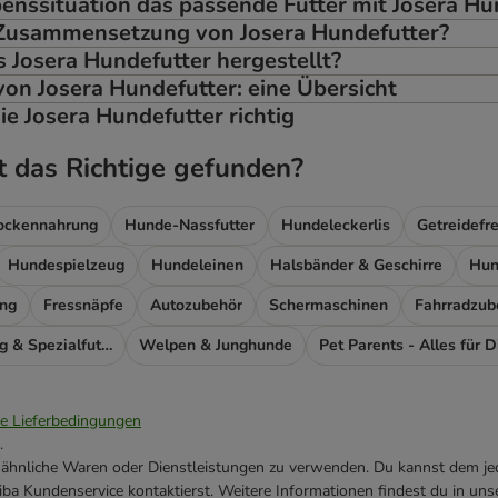
benssituation das passende Futter mit Josera Hu
 Zusammensetzung von Josera Hundefutter?
 Josera Hundefutter hergestellt?
von Josera Hundefutter: eine Übersicht
ie Josera Hundefutter richtig
t das Richtige gefunden?
rockennahrung
Hunde-Nassfutter
Hundeleckerlis
Getreidefr
Hundespielzeug
Hundeleinen
Halsbänder & Geschirre
Hun
ng
Fressnäpfe
Autozubehör
Schermaschinen
Fahrradzub
Futterergänzung & Spezialfutter
Welpen & Junghunde
Pet Parents - Alles für D
ie Lieferbedingungen
.
ne ähnliche Waren oder Dienstleistungen zu verwenden. Du kannst dem jed
ba Kundenservice kontaktierst. Weitere Informationen findest du in uns