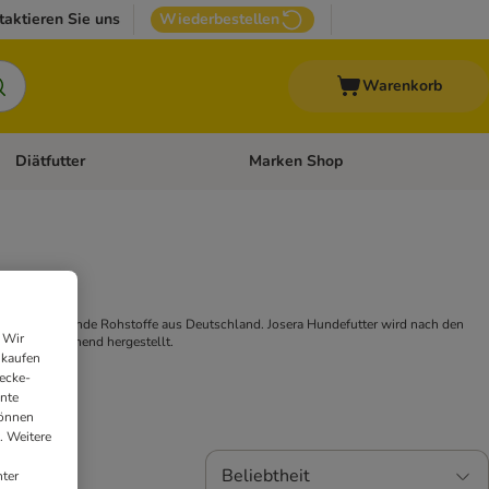
taktieren Sie uns
Wiederbestellen
Warenkorb
Diätfutter
Marken Shop
Zubehör
Kategorie-Menü öffnen: Andere Haustiere
Kategorie-Menü öffnen: Diätfutter
iche und gesunde Rohstoffe aus Deutschland. Josera Hundefutter wird nach den
 Wir
 umweltschonend hergestellt.
nkaufen
ecke-
ante
können
. Weitere
Beliebtheit
ter