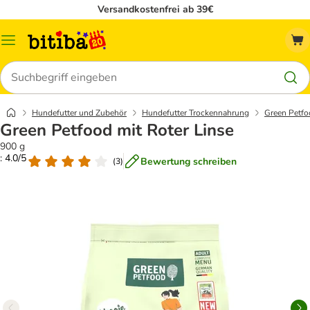
Versandkostenfrei ab 39€
Menü
Suchen
Hundefutter und Zubehör
Hundefutter Trockennahrung
Green Petfo
Green Petfood mit Roter Linse
900 g
: 4.0/5
Bewertung schreiben
(
3
)