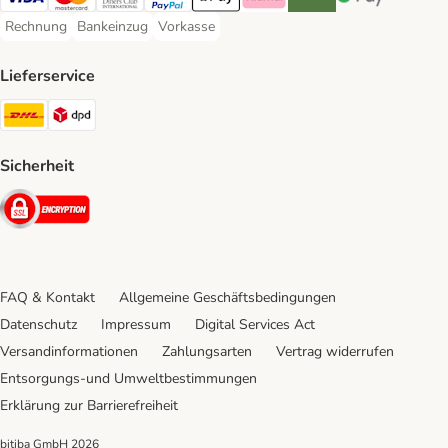
Visa Payment Method
Mastercard Payment Method
Diners Club Payment Method
PayPal Payment Method
Apple Pay Payment Method
Klarna Payment Method
Riverty Payment Method
Google Pay Paym
Rechnung
Bankeinzug
Vorkasse
Rechnung Payment Method
Bankeinzug Payment Method
Vorkasse Payment Method
Lieferservice
DHL Shipping Method
DPD Shipping Method
Sicherheit
Security
FAQ & Kontakt
Allgemeine Geschäftsbedingungen
Datenschutz
Impressum
Digital Services Act
Versandinformationen
Zahlungsarten
Vertrag widerrufen
Entsorgungs-und Umweltbestimmungen
Erklärung zur Barrierefreiheit
bitiba GmbH
2026