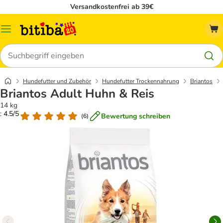
Versandkostenfrei ab 39€
Menü
Suchen
Hundefutter und Zubehör
Hundefutter Trockennahrung
Briantos
Briantos Adult Huhn & Reis
14 kg
: 4.5/5
Bewertung schreiben
(
6
)