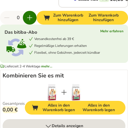
Zum Warenkorb
Zum Warenkorb
hinzufügen
hinzufügen
Mehr erfahren
Das bitiba-Abo
Versandkostenfrei ab 39 €
Regelmäßige Lieferungen erhalten
Flexibel, ohne Gebühren, jederzeit kündbar
Lieferzeit 2-4 Werktage
mehr...
Kombinieren Sie es mit
Gesamtpreis
Alles in den
Alles in den
0,00 €
Warenkorb legen
Warenkorb legen
Details anzeigen