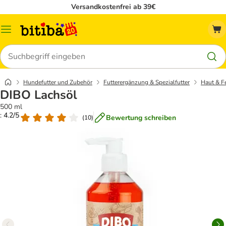
Versandkostenfrei ab 39€
Menü
Suchen
Hundefutter und Zubehör
Futterergänzung & Spezialfutter
Haut & Fe
DIBO Lachsöl
500 ml
: 4.2/5
Bewertung schreiben
(
10
)