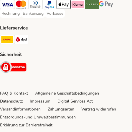
Visa Payment Method
Mastercard Payment Method
Diners Club Payment Method
PayPal Payment Method
Apple Pay Payment Method
Klarna Payment Method
Riverty Payment Method
Google Pay Paym
Rechnung
Bankeinzug
Vorkasse
Rechnung Payment Method
Bankeinzug Payment Method
Vorkasse Payment Method
Lieferservice
DHL Shipping Method
DPD Shipping Method
Sicherheit
Security
FAQ & Kontakt
Allgemeine Geschäftsbedingungen
Datenschutz
Impressum
Digital Services Act
Versandinformationen
Zahlungsarten
Vertrag widerrufen
Entsorgungs-und Umweltbestimmungen
Erklärung zur Barrierefreiheit