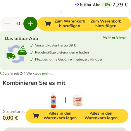
7,79 €
-6%
Zum Warenkorb
Zum Warenkorb
hinzufügen
hinzufügen
Mehr erfahren
Das bitiba-Abo
Versandkostenfrei ab 39 €
Regelmäßige Lieferungen erhalten
Flexibel, ohne Gebühren, jederzeit kündbar
Lieferzeit 2-4 Werktage
mehr...
Kombinieren Sie es mit
Gesamtpreis
Alles in den
Alles in den
0,00 €
Warenkorb legen
Warenkorb legen