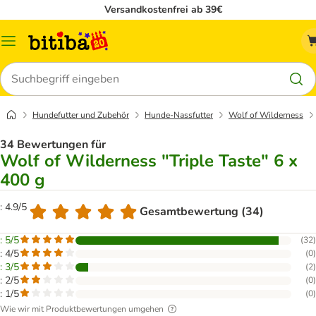
Versandkostenfrei ab 39€
Menü
Suchen
Hundefutter und Zubehör
Hunde-Nassfutter
Wolf of Wilderness
34 Bewertungen für
Wolf of Wilderness "Triple Taste" 6 x
400 g
: 4.9/5
Gesamtbewertung (34)
: 5/5
(
32
)
: 4/5
(
0
)
: 3/5
(
2
)
: 2/5
(
0
)
: 1/5
(
0
)
Wie wir mit Produktbewertungen umgehen